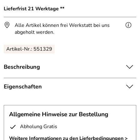
Lieferfrist 21 Werktage **
Alle Artikel können frei Werkstatt bei uns
abgeholt werden.
Artikel-Nr.: 551329
Beschreibung
Klingelschild aus 3 mm Tombak,
Eigenschaften
Maße: 80 x 140 mm,
Klingelschild
mit rückseitig angeschweißten Gewindebolzen,
mit rückseitig angeschweißten
mit patinierter Oberfläche,
Allgemeine Hinweise zur Bestellung
Befestigung:
Gewindebolzen
Klingel-/ Lichttaster zentriert angebracht,
Abholung Gratis
Maße:
8 x 14 cm
keine Namensgravur
Weitere Informationen zu den Lieferbedingungen >