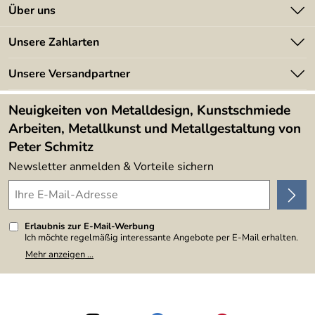
Kontakt
Über uns
Batterieverordnung
Angebote
Unsere Zahlarten
Kundeninformationen
Made in Germany
Newsletter
Unsere Versandpartner
Kundenbewertungen (394)
Lieferbedingungen
4,9/5
*****
Neuigkeiten von Metalldesign, Kunstschmiede
Arbeiten, Metallkunst und Metallgestaltung von
Peter Schmitz
Newsletter anmelden & Vorteile sichern
Erlaubnis zur E-Mail-Werbung
Ich möchte regelmäßig interessante Angebote per E-Mail erhalten.
Meine E-Mail-Adresse wird nicht an andere Unternehmen
Mehr anzeigen ...
weitergegeben. Zu statistischen Zwecken wird in anonymer Form
ausgewertet, welche Links im Newsletter geklickt werden. Dabei ist
nicht erkennbar, welche konkrete Person geklickt hat. Diese
Einwilligung zur Nutzung meiner E-Mail-Adresse für Werbezwecke
kann ich jederzeit mit Wirkung für die Zukunft widerrufen, indem ich
den Link "Abmelden" am Ende des Newsletters anklicke. Die