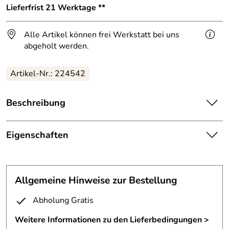
Lieferfrist 21 Werktage **
Alle Artikel können frei Werkstatt bei uns
abgeholt werden.
Artikel-Nr.: 224542
Beschreibung
Kaminholz Regal
Eigenschaften
aus 3 mm Stahlblech geschweißt, klar pulverbeschichtet
Regal
Höhe 1400 mm, Breite 350 mm, Tiefe 300 mm
Maße:
HBT ca. 140 /35/30 cm mm
Die Seitenteile sind ca. 20 mm nach inne gekantet und mit
Allgemeine Hinweise zur Bestellung
den Böden verschweißt.
Material:
3mm Stahlblech, verzundert
Abholung Gratis
Das erhöht die Stabilität und erleichtert die Fertigung.
Fertigungsverfa
Stahl geschweißt
Weitere Informationen zu den Lieferbedingungen >
Wir fertigen unsere Kaminholz Regale in jeder
hren: