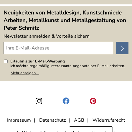
Kundenbewertungen (394)
Lieferbedingungen
4,9/5
*****
Neuigkeiten von Metalldesign, Kunstschmiede
Arbeiten, Metallkunst und Metallgestaltung von
Peter Schmitz
Newsletter anmelden & Vorteile sichern
Erlaubnis zur E-Mail-Werbung
Ich möchte regelmäßig interessante Angebote per E-Mail erhalten.
Meine E-Mail-Adresse wird nicht an andere Unternehmen
Mehr anzeigen ...
weitergegeben. Zu statistischen Zwecken wird in anonymer Form
ausgewertet, welche Links im Newsletter geklickt werden. Dabei ist
nicht erkennbar, welche konkrete Person geklickt hat. Diese
Einwilligung zur Nutzung meiner E-Mail-Adresse für Werbezwecke
kann ich jederzeit mit Wirkung für die Zukunft widerrufen, indem ich
den Link "Abmelden" am Ende des Newsletters anklicke. Die
Datenschutzerklärung
habe ich zur Kenntnis genommen.
Impressum
Datenschutz
AGB
Widerrufsrecht