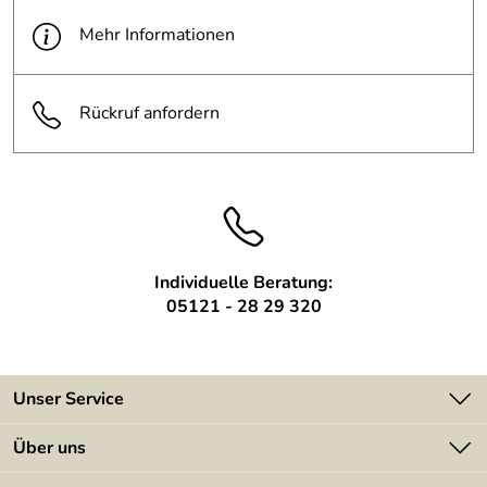
elektrolytisch gebeizt un mit
Oberfläche:
Schleifflies bearbeitet
einem Schleifflies bearbeitet
Mehr Informationen
Höhe Schriftzug: 70 – 80 mm; andere Abmessungen
angepasst
Bohrschablone:
liefern wir mit
Name: Gisela
Rückruf anfordern
Zusätzliches Motiv: Eule
Individuelle Beratung:
05121 - 28 29 320
Unser Service
Kontakt
Über uns
Batterieverordnung