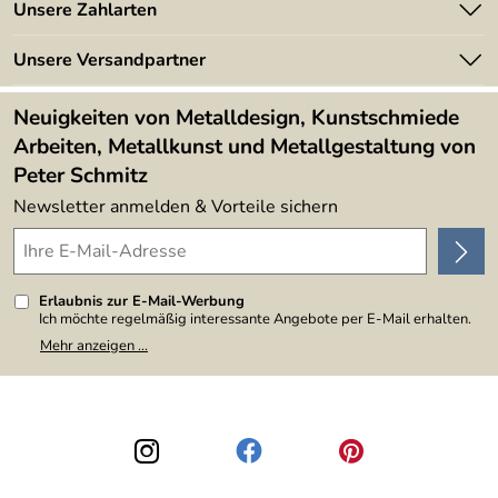
Angebote
Unsere Zahlarten
Kundeninformationen
Made in Germany
Newsletter
Unsere Versandpartner
Kundenbewertungen (394)
Lieferbedingungen
4,9/5
*****
Neuigkeiten von Metalldesign, Kunstschmiede
Arbeiten, Metallkunst und Metallgestaltung von
Peter Schmitz
Newsletter anmelden & Vorteile sichern
Erlaubnis zur E-Mail-Werbung
Ich möchte regelmäßig interessante Angebote per E-Mail erhalten.
Meine E-Mail-Adresse wird nicht an andere Unternehmen
Mehr anzeigen ...
weitergegeben. Zu statistischen Zwecken wird in anonymer Form
ausgewertet, welche Links im Newsletter geklickt werden. Dabei ist
nicht erkennbar, welche konkrete Person geklickt hat. Diese
Einwilligung zur Nutzung meiner E-Mail-Adresse für Werbezwecke
kann ich jederzeit mit Wirkung für die Zukunft widerrufen, indem ich
den Link "Abmelden" am Ende des Newsletters anklicke. Die
Datenschutzerklärung
habe ich zur Kenntnis genommen.