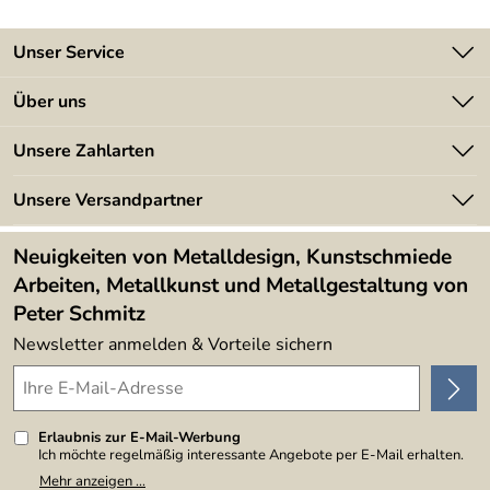
Unser Service
Kontakt
Über uns
Batterieverordnung
Angebote
Unsere Zahlarten
Kundeninformationen
Made in Germany
Newsletter
Unsere Versandpartner
Kundenbewertungen (394)
Lieferbedingungen
4,9/5
*****
Neuigkeiten von Metalldesign, Kunstschmiede
Arbeiten, Metallkunst und Metallgestaltung von
Peter Schmitz
Newsletter anmelden & Vorteile sichern
Erlaubnis zur E-Mail-Werbung
Ich möchte regelmäßig interessante Angebote per E-Mail erhalten.
Meine E-Mail-Adresse wird nicht an andere Unternehmen
Mehr anzeigen ...
weitergegeben. Zu statistischen Zwecken wird in anonymer Form