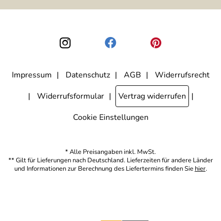
ausgewertet, welche Links im Newsletter geklickt werden. Dabei ist
nicht erkennbar, welche konkrete Person geklickt hat. Diese
Einwilligung zur Nutzung meiner E-Mail-Adresse für Werbezwecke
kann ich jederzeit mit Wirkung für die Zukunft widerrufen, indem ich
den Link "Abmelden" am Ende des Newsletters anklicke. Die
Datenschutzerklärung
habe ich zur Kenntnis genommen.
Impressum
Datenschutz
AGB
Widerrufsrecht
Widerrufsformular
Vertrag widerrufen
Cookie Einstellungen
* Alle Preisangaben inkl. MwSt.
** Gilt für Lieferungen nach Deutschland. Lieferzeiten für andere Länder
und Informationen zur Berechnung des Liefertermins finden Sie
hier
.