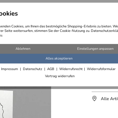
ookies
angebote
Wegebeschreibung
@ Konta
enden Cookies, um Ihnen das bestmögliche Shopping-Erlebnis zu bieten. We
rer Seite weitersurfen, stimmen Sie der Cookie-Nutzung zu. Datenschutzerklä
u.
n
Ablehnen
Einstellungen anpassen
Alles akzeptieren
Heizkörp
Impressum
Datenschutz
AGB
Widerrufsrecht
Widerrufsformular
gelasert
Vertrag widerrufen
Lieferfrist 2
Alle Art