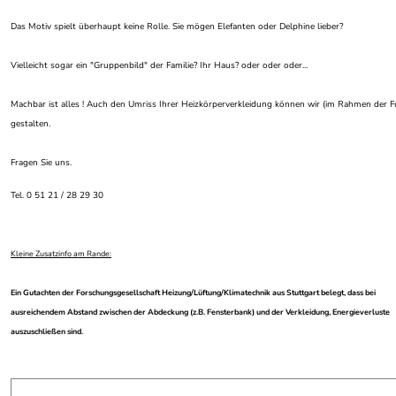
Das Motiv spielt überhaupt keine Rolle. Sie mögen Elefanten oder Delphine lieber?
Vielleicht sogar ein "Gruppenbild" der Familie? Ihr Haus? oder oder oder...
Machbar ist alles ! Auch den Umriss Ihrer Heizkörperverkleidung können wir (im Rahmen der Fu
gestalten.
Fragen Sie uns.
Tel. 0 51 21 / 28 29 30
Kleine Zusatzinfo am Rande:
Ein Gutachten der Forschungsgesellschaft Heizung/Lüftung/Klimatechnik aus Stuttgart belegt, dass bei
ausreichendem Abstand zwischen der Abdeckung (z.B. Fensterbank) und der Verkleidung, Energieverluste
auszuschließen sind.