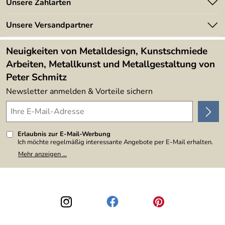
Unsere Zahlarten
Kundeninformationen
Made in Germany
Newsletter
Unsere Versandpartner
Kundenbewertungen (394)
Lieferbedingungen
4,9/5
*****
Neuigkeiten von Metalldesign, Kunstschmiede
Arbeiten, Metallkunst und Metallgestaltung von
Peter Schmitz
Newsletter anmelden & Vorteile sichern
Erlaubnis zur E-Mail-Werbung
Ich möchte regelmäßig interessante Angebote per E-Mail erhalten.
Meine E-Mail-Adresse wird nicht an andere Unternehmen
Mehr anzeigen ...
weitergegeben. Zu statistischen Zwecken wird in anonymer Form
ausgewertet, welche Links im Newsletter geklickt werden. Dabei ist
nicht erkennbar, welche konkrete Person geklickt hat. Diese
Einwilligung zur Nutzung meiner E-Mail-Adresse für Werbezwecke
kann ich jederzeit mit Wirkung für die Zukunft widerrufen, indem ich
den Link "Abmelden" am Ende des Newsletters anklicke. Die
Datenschutzerklärung
habe ich zur Kenntnis genommen.