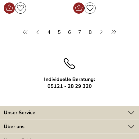
4
5
6
7
8
Individuelle Beratung:
05121 - 28 29 320
Unser Service
Kontakt
Über uns
Batterieverordnung
Angebote