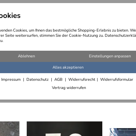
ookies
angebote
Wegebeschreibung
@ Konta
enden Cookies, um Ihnen das bestmögliche Shopping-Erlebnis zu bieten. We
rer Seite weitersurfen, stimmen Sie der Cookie-Nutzung zu. Datenschutzerklä
u.
Ablehnen
Einstellungen anpassen
Alles akzeptieren
minium
Beleuchtete LED Hausnummern
Hausnummern
Impressum
Datenschutz
AGB
Widerrufsrecht
Widerrufsformular
Vertrag widerrufen