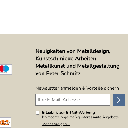
Neuigkeiten von Metalldesign,
Kunstschmiede Arbeiten,
Metallkunst und Metallgestaltung
von Peter Schmitz
Newsletter anmelden & Vorteile sichern
Erlaubnis zur E-Mail-Werbung
Ich möchte regelmäßig interessante Angebote
per E-Mail erhalten. Meine E-Mail-Adresse wird
Mehr anzeigen ...
nicht an andere Unternehmen weitergegeben. Zu