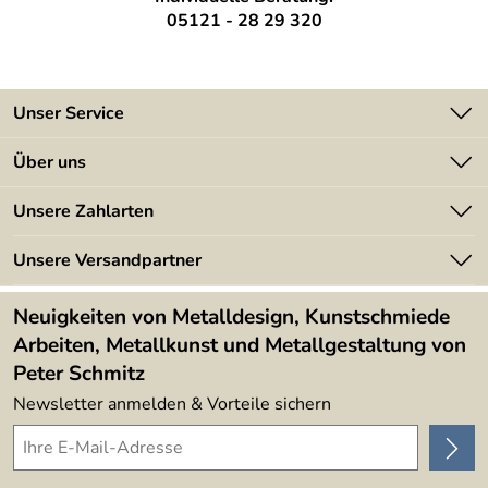
05121 - 28 29 320
Unser Service
Kontakt
Über uns
Batterieverordnung
Angebote
Unsere Zahlarten
Kundeninformationen
Made in Germany
Newsletter
Unsere Versandpartner
Kundenbewertungen (394)
Lieferbedingungen
4,9/5
*****
Neuigkeiten von Metalldesign, Kunstschmiede
Arbeiten, Metallkunst und Metallgestaltung von
Peter Schmitz
Newsletter anmelden & Vorteile sichern