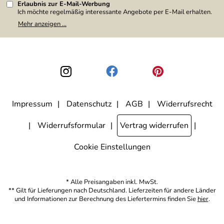
Erlaubnis zur E-Mail-Werbung
Ich möchte regelmäßig interessante Angebote per E-Mail erhalten.
Meine E-Mail-Adresse wird nicht an andere Unternehmen
Mehr anzeigen ...
weitergegeben. Zu statistischen Zwecken wird in anonymer Form
ausgewertet, welche Links im Newsletter geklickt werden. Dabei ist
nicht erkennbar, welche konkrete Person geklickt hat. Diese
Einwilligung zur Nutzung meiner E-Mail-Adresse für Werbezwecke
kann ich jederzeit mit Wirkung für die Zukunft widerrufen, indem ich
den Link "Abmelden" am Ende des Newsletters anklicke. Die
Datenschutzerklärung
habe ich zur Kenntnis genommen.
Impressum
Datenschutz
AGB
Widerrufsrecht
Widerrufsformular
Vertrag widerrufen
Cookie Einstellungen
* Alle Preisangaben inkl. MwSt.
** Gilt für Lieferungen nach Deutschland. Lieferzeiten für andere Länder
und Informationen zur Berechnung des Liefertermins finden Sie
hier
.