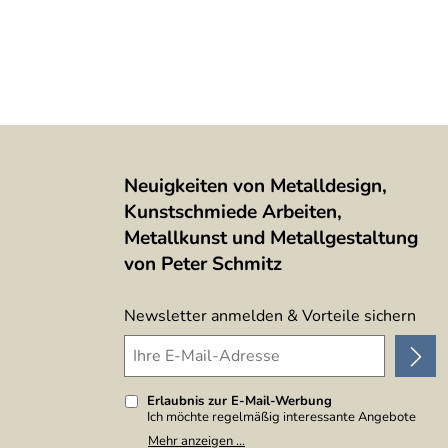
Neuigkeiten von Metalldesign,
Kunstschmiede Arbeiten,
Metallkunst und Metallgestaltung
von Peter Schmitz
Newsletter anmelden & Vorteile sichern
Erlaubnis zur E-Mail-Werbung
Ich möchte regelmäßig interessante Angebote
per E-Mail erhalten. Meine E-Mail-Adresse wird
Mehr anzeigen ...
nicht an andere Unternehmen weitergegeben. Zu