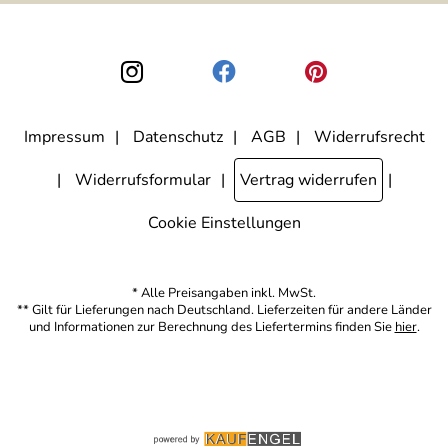
nicht erkennbar, welche konkrete Person geklickt hat. Diese
Einwilligung zur Nutzung meiner E-Mail-Adresse für Werbezwecke
kann ich jederzeit mit Wirkung für die Zukunft widerrufen, indem ich
den Link "Abmelden" am Ende des Newsletters anklicke. Die
Datenschutzerklärung
habe ich zur Kenntnis genommen.
Impressum
Datenschutz
AGB
Widerrufsrecht
Widerrufsformular
Vertrag widerrufen
Cookie Einstellungen
* Alle Preisangaben inkl. MwSt.
** Gilt für Lieferungen nach Deutschland. Lieferzeiten für andere Länder
und Informationen zur Berechnung des Liefertermins finden Sie
hier
.