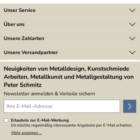
Unser Service
Kontakt
Über uns
Batterieverordnung
Angebote
Unsere Zahlarten
Kundeninformationen
Made in Germany
Newsletter
Unsere Versandpartner
Kundenbewertungen (394)
Lieferbedingungen
4,9/5
*****
Neuigkeiten von Metalldesign, Kunstschmiede
Arbeiten, Metallkunst und Metallgestaltung von
Peter Schmitz
Newsletter anmelden & Vorteile sichern
Erlaubnis zur E-Mail-Werbung
Ich möchte regelmäßig interessante Angebote per E-Mail erhalten.
Meine E-Mail-Adresse wird nicht an andere Unternehmen
Mehr anzeigen ...
weitergegeben. Zu statistischen Zwecken wird in anonymer Form
ausgewertet, welche Links im Newsletter geklickt werden. Dabei ist