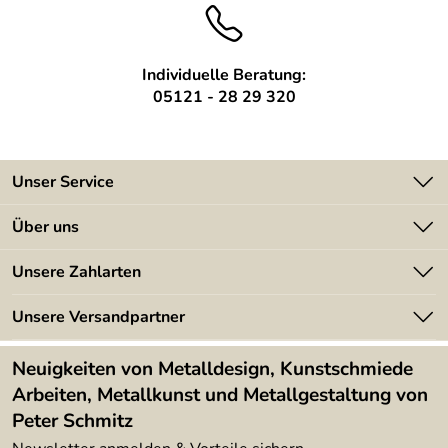
Individuelle Beratung:
05121 - 28 29 320
Unser Service
Kontakt
Über uns
Batterieverordnung
Angebote
Unsere Zahlarten
Kundeninformationen
Made in Germany
Newsletter
Unsere Versandpartner
Kundenbewertungen (394)
Lieferbedingungen
4,9/5
*****
Neuigkeiten von Metalldesign, Kunstschmiede
Arbeiten, Metallkunst und Metallgestaltung von
Peter Schmitz