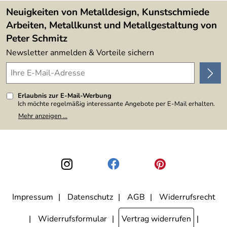
Lieferbedingungen
4,9/5
*****
Neuigkeiten von Metalldesign, Kunstschmiede
Arbeiten, Metallkunst und Metallgestaltung von
Peter Schmitz
Newsletter anmelden & Vorteile sichern
Erlaubnis zur E-Mail-Werbung
Ich möchte regelmäßig interessante Angebote per E-Mail erhalten.
Meine E-Mail-Adresse wird nicht an andere Unternehmen
Mehr anzeigen ...
weitergegeben. Zu statistischen Zwecken wird in anonymer Form
ausgewertet, welche Links im Newsletter geklickt werden. Dabei ist
nicht erkennbar, welche konkrete Person geklickt hat. Diese
Einwilligung zur Nutzung meiner E-Mail-Adresse für Werbezwecke
kann ich jederzeit mit Wirkung für die Zukunft widerrufen, indem ich
den Link "Abmelden" am Ende des Newsletters anklicke. Die
Datenschutzerklärung
habe ich zur Kenntnis genommen.
Impressum
Datenschutz
AGB
Widerrufsrecht
Widerrufsformular
Vertrag widerrufen