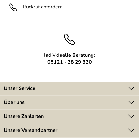
Rückruf anfordern
Individuelle Beratung:
05121 - 28 29 320
Unser Service
Kontakt
Über uns
Batterieverordnung
Angebote
Unsere Zahlarten
Kundeninformationen
Made in Germany
Newsletter
Unsere Versandpartner
Kundenbewertungen (394)