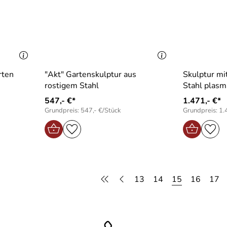
rten
"Akt" Gartenskulptur aus
Skulptur m
rostigem Stahl
Stahl plasm
547,- €*
1.471,- €*
Grundpreis: 547,- €/Stück
Grundpreis: 1.
13
14
15
16
17