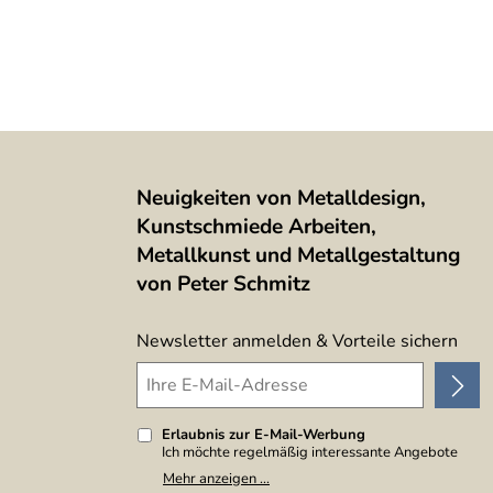
Neuigkeiten von Metalldesign,
Kunstschmiede Arbeiten,
Metallkunst und Metallgestaltung
von Peter Schmitz
Newsletter anmelden & Vorteile sichern
Erlaubnis zur E-Mail-Werbung
Ich möchte regelmäßig interessante Angebote
per E-Mail erhalten. Meine E-Mail-Adresse wird
Mehr anzeigen ...
nicht an andere Unternehmen weitergegeben. Zu