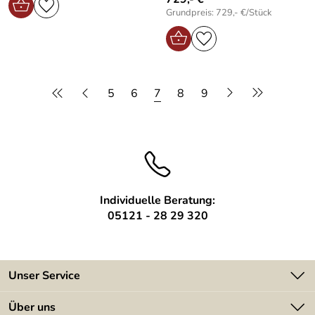
Grundpreis: 729,- €/Stück
5
6
7
8
9
Individuelle Beratung:
05121 - 28 29 320
Unser Service
Kontakt
Über uns