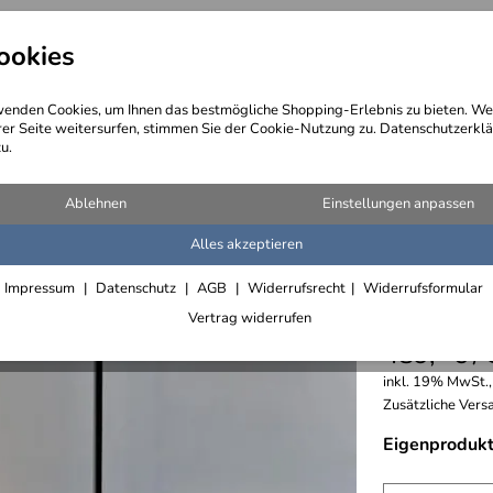
ookies
angebote
Wegebeschreibung
@ Konta
enden Cookies, um Ihnen das bestmögliche Shopping-Erlebnis zu bieten. We
rer Seite weitersurfen, stimmen Sie der Cookie-Nutzung zu. Datenschutzerklä
u.
hende Garderoben aus Stahl
Ablehnen
Einstellungen anpassen
Alles akzeptieren
Garderob
Impressum
Datenschutz
AGB
Widerrufsrecht
Widerrufsformular
Messinga
Vertrag widerrufen
489,- € /
inkl. 19% MwSt.,
Zusätzliche Versa
Eigenprodukt