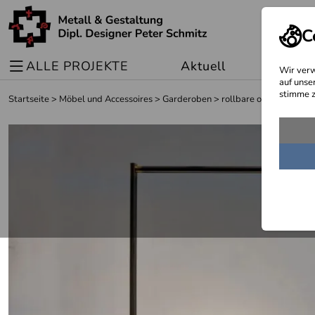
C
ALLE PROJEKTE
Aktuell
Sonder
Wir verw
auf unse
stimme z
Startseite
>
Möbel und Accessoires
>
Garderoben
>
rollbare oder festste