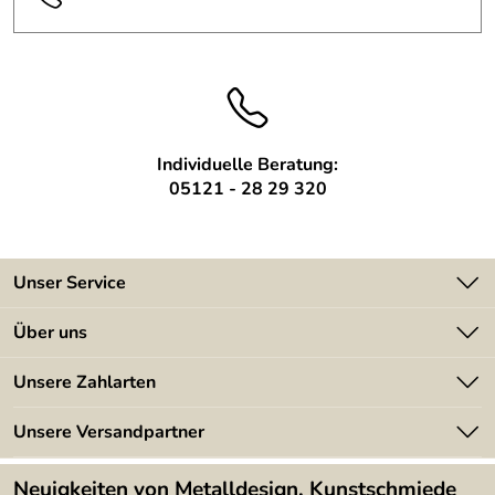
Individuelle Beratung:
05121 - 28 29 320
Unser Service
Kontakt
Über uns
Batterieverordnung
Angebote
Unsere Zahlarten
Kundeninformationen
Made in Germany
Newsletter
Unsere Versandpartner
Kundenbewertungen (394)
Lieferbedingungen
4,9/5
*****
Neuigkeiten von Metalldesign, Kunstschmiede