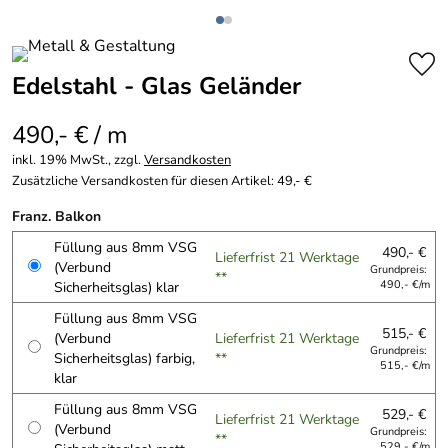
Edelstahl - Glas Geländer
490,- € / m
inkl. 19% MwSt., zzgl.
Versandkosten
Zusätzliche Versandkosten für diesen Artikel: 49,- €
Franz. Balkon
Füllung aus 8mm VSG
490,- €
Lieferfrist 21 Werktage
(Verbund
Grundpreis:
**
Sicherheitsglas) klar
490,- €/m
Füllung aus 8mm VSG
515,- €
(Verbund
Lieferfrist 21 Werktage
Grundpreis:
Sicherheitsglas) farbig,
**
515,- €/m
klar
Füllung aus 8mm VSG
529,- €
Lieferfrist 21 Werktage
(Verbund
Grundpreis:
**
529,- €/m