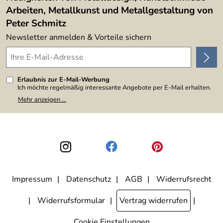
Arbeiten, Metallkunst und Metallgestaltung von
Peter Schmitz
Newsletter anmelden & Vorteile sichern
Erlaubnis zur E-Mail-Werbung
Ich möchte regelmäßig interessante Angebote per E-Mail erhalten.
Meine E-Mail-Adresse wird nicht an andere Unternehmen
Mehr anzeigen ...
weitergegeben. Zu statistischen Zwecken wird in anonymer Form
ausgewertet, welche Links im Newsletter geklickt werden. Dabei ist
nicht erkennbar, welche konkrete Person geklickt hat. Diese
Einwilligung zur Nutzung meiner E-Mail-Adresse für Werbezwecke
kann ich jederzeit mit Wirkung für die Zukunft widerrufen, indem ich
den Link "Abmelden" am Ende des Newsletters anklicke. Die
Datenschutzerklärung
habe ich zur Kenntnis genommen.
Impressum
Datenschutz
AGB
Widerrufsrecht
Widerrufsformular
Vertrag widerrufen
Cookie Einstellungen