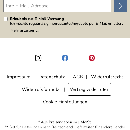
Erlaubnis zur E-Mail-Werbung
Ich möchte regelmäßig interessante Angebote per E-Mail erhalten.
Meine E-Mail-Adresse wird nicht an andere Unternehmen
Mehr anzeigen ...
weitergegeben. Zu statistischen Zwecken wird in anonymer Form
ausgewertet, welche Links im Newsletter geklickt werden. Dabei ist
nicht erkennbar, welche konkrete Person geklickt hat. Diese
Einwilligung zur Nutzung meiner E-Mail-Adresse für Werbezwecke
kann ich jederzeit mit Wirkung für die Zukunft widerrufen, indem ich
den Link "Abmelden" am Ende des Newsletters anklicke. Die
Datenschutzerklärung
habe ich zur Kenntnis genommen.
Impressum
Datenschutz
AGB
Widerrufsrecht
Widerrufsformular
Vertrag widerrufen
Cookie Einstellungen
* Alle Preisangaben inkl. MwSt.
** Gilt für Lieferungen nach Deutschland. Lieferzeiten für andere Länder