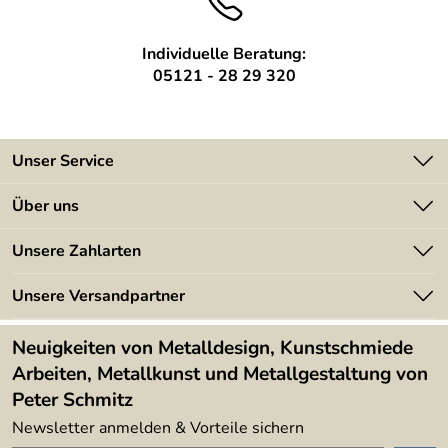
Individuelle Beratung:
05121 - 28 29 320
Unser Service
Kontakt
Über uns
Batterieverordnung
Angebote
Unsere Zahlarten
Kundeninformationen
Made in Germany
Newsletter
Unsere Versandpartner
Kundenbewertungen (394)
Lieferbedingungen
4,9/5
*****
Neuigkeiten von Metalldesign, Kunstschmiede
Arbeiten, Metallkunst und Metallgestaltung von
Peter Schmitz
Newsletter anmelden & Vorteile sichern