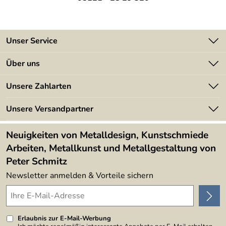
Unser Service
Kontakt
Über uns
Batterieverordnung
Angebote
Unsere Zahlarten
Kundeninformationen
Made in Germany
Newsletter
Unsere Versandpartner
Kundenbewertungen (394)
Lieferbedingungen
4,9/5
*****
Neuigkeiten von Metalldesign, Kunstschmiede
Arbeiten, Metallkunst und Metallgestaltung von
Peter Schmitz
Newsletter anmelden & Vorteile sichern
Erlaubnis zur E-Mail-Werbung