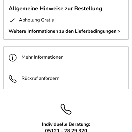
Allgemeine Hinweise zur Bestellung
Es muss nicht gleich immer alles abgerissen werden.
Abholung Gratis
So können wir bei dieser Überdachung die Fundamente
Weitere Informationen zu den Lieferbedingungen >
und die Stützen nutzen.
Es sind nur geinge Änderungenan der vorhandenen
Struktur nötig.
Mehr Informationen
Hier unser Entwurf für ein zeitgemäßes, freundliches
Dach.
Rückruf anfordern
Individuelle Beratung:
05121 - 28 29 320