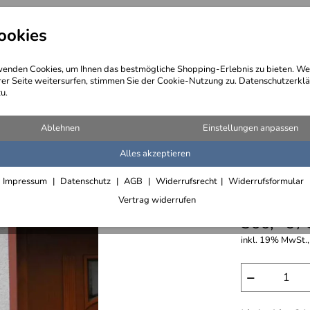
ookies
angebote
Wegebeschreibung
@ Konta
enden Cookies, um Ihnen das bestmögliche Shopping-Erlebnis zu bieten. We
rer Seite weitersurfen, stimmen Sie der Cookie-Nutzung zu. Datenschutzerklä
u.
Ablehnen
Einstellungen anpassen
Alles akzeptieren
Elegante
Impressum
Datenschutz
AGB
Widerrufsrecht
Widerrufsformular
schwarze
Vertrag widerrufen
366,- € /
inkl. 19% MwSt., 
−