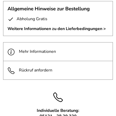
Säule.
Dieser Edelstahlring sorgt für einen sauberen Übergang zwischen Säule
Allgemeine Hinweise zur Bestellung
und Fußboden.
Abholung Gratis
Ring aus Edelstahl, Materialstärke nach Wunsch
gelasert, zweigeteilt mit Schloss in Puzzle Form,
Weitere Informationen zu den Lieferbedingungen >
Oberfläche einseitig geschliffen.
Wir können jedes gewünschte Maß für sie fertigen.
Mehr Informationen
Rückruf anfordern
Individuelle Beratung: