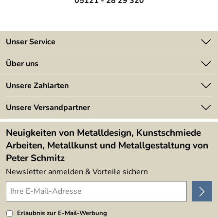
05121 - 28 29 320
Unser Service
Kontakt
Über uns
Batterieverordnung
Angebote
Unsere Zahlarten
Kundeninformationen
Made in Germany
Newsletter
Unsere Versandpartner
Kundenbewertungen (394)
Lieferbedingungen
4,9/5
*****
Neuigkeiten von Metalldesign, Kunstschmiede
Arbeiten, Metallkunst und Metallgestaltung von
Peter Schmitz
Newsletter anmelden & Vorteile sichern
Erlaubnis zur E-Mail-Werbung