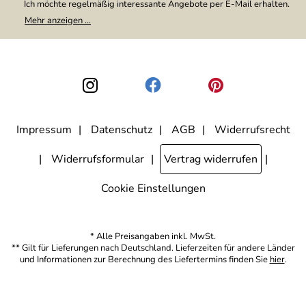
Ich möchte regelmäßig interessante Angebote per E-Mail erhalten.
Meine E-Mail-Adresse wird nicht an andere Unternehmen
Mehr anzeigen ...
weitergegeben. Zu statistischen Zwecken wird in anonymer Form
ausgewertet, welche Links im Newsletter geklickt werden. Dabei ist
nicht erkennbar, welche konkrete Person geklickt hat. Diese
Einwilligung zur Nutzung meiner E-Mail-Adresse für Werbezwecke
kann ich jederzeit mit Wirkung für die Zukunft widerrufen, indem ich
den Link "Abmelden" am Ende des Newsletters anklicke. Die
Datenschutzerklärung
habe ich zur Kenntnis genommen.
Impressum
Datenschutz
AGB
Widerrufsrecht
Widerrufsformular
Vertrag widerrufen
Cookie Einstellungen
* Alle Preisangaben inkl. MwSt.
** Gilt für Lieferungen nach Deutschland. Lieferzeiten für andere Länder
und Informationen zur Berechnung des Liefertermins finden Sie
hier
.