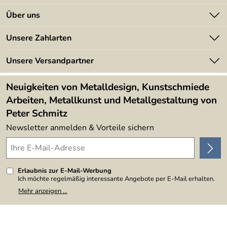
Kontakt
Über uns
Batterieverordnung
Angebote
Unsere Zahlarten
Kundeninformationen
Made in Germany
Newsletter
Unsere Versandpartner
Kundenbewertungen (394)
Lieferbedingungen
4,9/5
*****
Neuigkeiten von Metalldesign, Kunstschmiede
Arbeiten, Metallkunst und Metallgestaltung von
Peter Schmitz
Newsletter anmelden & Vorteile sichern
Erlaubnis zur E-Mail-Werbung
Ich möchte regelmäßig interessante Angebote per E-Mail erhalten.
Meine E-Mail-Adresse wird nicht an andere Unternehmen
Mehr anzeigen ...
weitergegeben. Zu statistischen Zwecken wird in anonymer Form
ausgewertet, welche Links im Newsletter geklickt werden. Dabei ist
nicht erkennbar, welche konkrete Person geklickt hat. Diese
Einwilligung zur Nutzung meiner E-Mail-Adresse für Werbezwecke
kann ich jederzeit mit Wirkung für die Zukunft widerrufen, indem ich