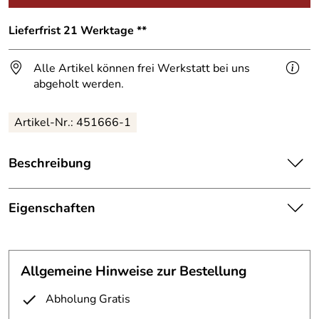
Lieferfrist 21 Werktage **
Alle Artikel können frei Werkstatt bei uns
abgeholt werden.
Artikel-Nr.:
451666-1
Beschreibung
Hausnummer
551 angefertigt, aus 3mm starkem
Edelstahl.
Eigenschaften
Hausnummer
Höhe 300mm
Schrift:
frei wählbar
Sie können andere Ziffern erhalten, die Schriftart, den
Allgemeine Hinweise zur Bestellung
Schriftschnitt und die Breite individuell gestalten.
Material:
Edelstahl 3 mm
Abholung Gratis
Einige Schriftbesipiele sehen sie unter "weitere Bilder".