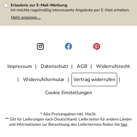
Erlaubnis zur E-Mail-Werbung
Ich möchte regelmäßig interessante Angebote per E-Mail erhalten.
Meine E-Mail-Adresse wird nicht an andere Unternehmen
Mehr anzeigen ...
weitergegeben. Zu statistischen Zwecken wird in anonymer Form
ausgewertet, welche Links im Newsletter geklickt werden. Dabei ist
nicht erkennbar, welche konkrete Person geklickt hat. Diese
Einwilligung zur Nutzung meiner E-Mail-Adresse für Werbezwecke
kann ich jederzeit mit Wirkung für die Zukunft widerrufen, indem ich
den Link "Abmelden" am Ende des Newsletters anklicke. Die
Datenschutzerklärung
habe ich zur Kenntnis genommen.
Impressum
Datenschutz
AGB
Widerrufsrecht
Widerrufsformular
Vertrag widerrufen
Cookie Einstellungen
* Alle Preisangaben inkl. MwSt.
** Gilt für Lieferungen nach Deutschland. Lieferzeiten für andere Länder
und Informationen zur Berechnung des Liefertermins finden Sie
hier
.