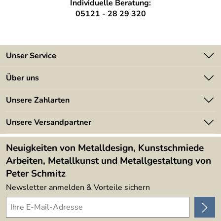
Waagerecht für Brüstungen /
Individuelle Beratung:
Ausführung:
Balkone / Galerien oder
05121 - 28 29 320
Terrassen
Schräg mit Modellglas für
Ausführung 2:
Treppen / Schrägen
Unser Service
Kontakt
Über uns
Batterieverordnung
Angebote
Unsere Zahlarten
Kundeninformationen
Made in Germany
Newsletter
Unsere Versandpartner
Kundenbewertungen (394)
Lieferbedingungen
4,9/5
*****
Neuigkeiten von Metalldesign, Kunstschmiede
Arbeiten, Metallkunst und Metallgestaltung von
Peter Schmitz
Newsletter anmelden & Vorteile sichern