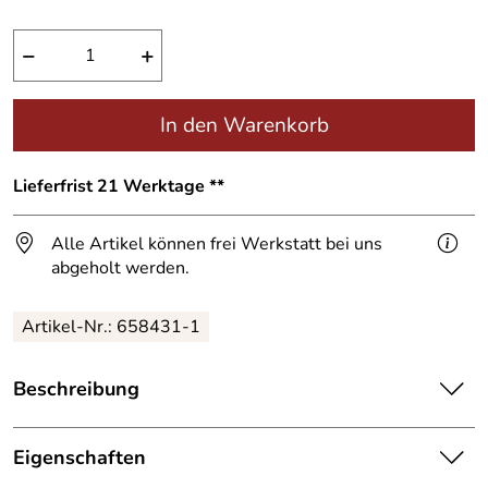
−
+
In den Warenkorb
Lieferfrist 21 Werktage **
Alle Artikel können frei Werkstatt bei uns
abgeholt werden.
Artikel-Nr.:
658431-1
Beschreibung
Treppen- und
Brüstungsgeländer
aus Edelstahl mit Glasfüllung
Eigenschaften
Pfosten und Handlauf dieses eleganten Edelstahlgeländers sind