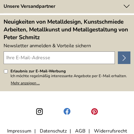
Made in Germany
Newsletter
Unsere Versandpartner
Kundenbewertungen (394)
Lieferbedingungen
4,9/5
*****
Neuigkeiten von Metalldesign, Kunstschmiede
Arbeiten, Metallkunst und Metallgestaltung von
Peter Schmitz
Newsletter anmelden & Vorteile sichern
Erlaubnis zur E-Mail-Werbung
Ich möchte regelmäßig interessante Angebote per E-Mail erhalten.
Meine E-Mail-Adresse wird nicht an andere Unternehmen
Mehr anzeigen ...
weitergegeben. Zu statistischen Zwecken wird in anonymer Form
ausgewertet, welche Links im Newsletter geklickt werden. Dabei ist
nicht erkennbar, welche konkrete Person geklickt hat. Diese
Einwilligung zur Nutzung meiner E-Mail-Adresse für Werbezwecke
kann ich jederzeit mit Wirkung für die Zukunft widerrufen, indem ich
den Link "Abmelden" am Ende des Newsletters anklicke. Die
Datenschutzerklärung
habe ich zur Kenntnis genommen.
Impressum
Datenschutz
AGB
Widerrufsrecht