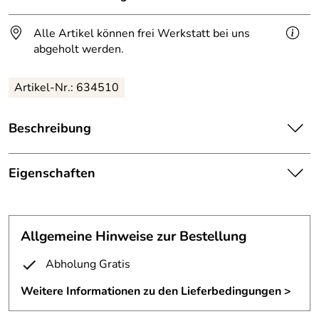
Alle Artikel können frei Werkstatt bei uns
abgeholt werden.
Artikel-Nr.: 634510
Beschreibung
Durchmesser der Schale 41,5 cm und Höhe 6 cm.
Eigenschaften
Aus 3 Stahldraht geschweißt und übergeschmiedet.
Schalenskulptur
Oberfläche farblos lackiert.
Schon recht aufwändig aber auch sehr schön.
Material:
3mm Stahldraht
Allgemeine Hinweise zur Bestellung
Oberfläche:
farblos lackiert
Abholung Gratis
Durchmesser:
41,5 cm
Weitere Informationen zu den Lieferbedingungen >
Höhe:
6 cm