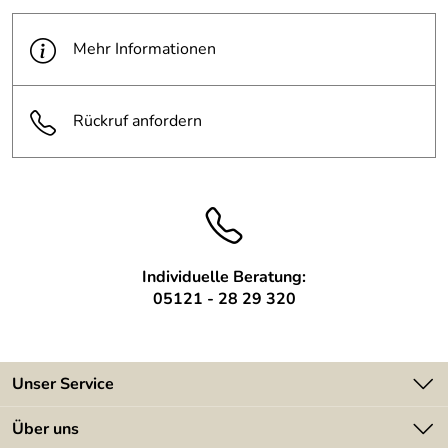
Mehr Informationen
Rückruf anfordern
Individuelle Beratung:
05121 - 28 29 320
Unser Service
Kontakt
Über uns