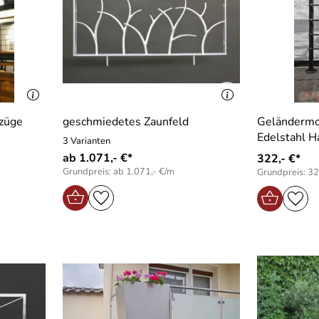
rzüge
geschmiedetes Zaunfeld
Geländermod
Edelstahl H
3 Varianten
ab 1.071,- €*
322,- €*
Grundpreis: ab 1.071,- €/m
Grundpreis: 32