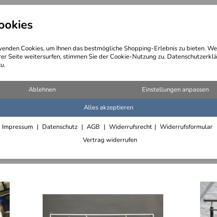
ookies
angebote
Wegebeschreibung
@ Konta
enden Cookies, um Ihnen das bestmögliche Shopping-Erlebnis zu bieten. We
rer Seite weitersurfen, stimmen Sie der Cookie-Nutzung zu. Datenschutzerklä
u.
kel)
Ablehnen
Einstellungen anpassen
Alles akzeptieren
Absturzsicherung für Kellerschächte
Brüstungsgeländer aus feuerverzinktem Stahl und Glas
Impressum
Datenschutz
AGB
Widerrufsrecht
Widerrufsformular
Vertrag widerrufen