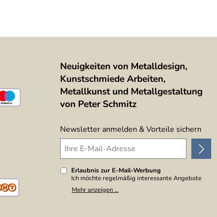
Neuigkeiten von Metalldesign,
Kunstschmiede Arbeiten,
Metallkunst und Metallgestaltung
von Peter Schmitz
Newsletter anmelden & Vorteile sichern
Erlaubnis zur E-Mail-Werbung
Ich möchte regelmäßig interessante Angebote
per E-Mail erhalten. Meine E-Mail-Adresse wird
Mehr anzeigen ...
nicht an andere Unternehmen weitergegeben. Zu
statistischen Zwecken wird in anonymer Form
ausgewertet, welche Links im Newsletter
geklickt werden. Dabei ist nicht erkennbar,