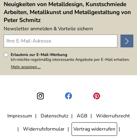
Neuigkeiten von Metalldesign, Kunstschmiede
Arbeiten, Metallkunst und Metallgestaltung von
Peter Schmitz
Newsletter anmelden & Vorteile sichern
Erlaubnis zur E-Mail-Werbung
Ich möchte regelmäßig interessante Angebote per E-Mail erhalten.
Meine E-Mail-Adresse wird nicht an andere Unternehmen
Mehr anzeigen ...
weitergegeben. Zu statistischen Zwecken wird in anonymer Form
ausgewertet, welche Links im Newsletter geklickt werden. Dabei ist
nicht erkennbar, welche konkrete Person geklickt hat. Diese
Einwilligung zur Nutzung meiner E-Mail-Adresse für Werbezwecke
kann ich jederzeit mit Wirkung für die Zukunft widerrufen, indem ich
den Link "Abmelden" am Ende des Newsletters anklicke. Die
Datenschutzerklärung
habe ich zur Kenntnis genommen.
Impressum
Datenschutz
AGB
Widerrufsrecht
Widerrufsformular
Vertrag widerrufen