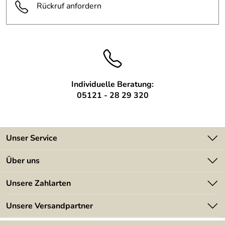
Rückruf anfordern
Individuelle Beratung:
05121 - 28 29 320
Unser Service
Kontakt
Über uns
Batterieverordnung
Angebote
Unsere Zahlarten
Kundeninformationen
Made in Germany
Newsletter
Unsere Versandpartner
Kundenbewertungen (394)
Lieferbedingungen
4,9/5
*****