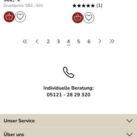
(1)
Grundpreis: 582,- €/m
*****
2
3
4
5
6
Individuelle Beratung:
05121 - 28 29 320
Unser Service
Kontakt
Über uns