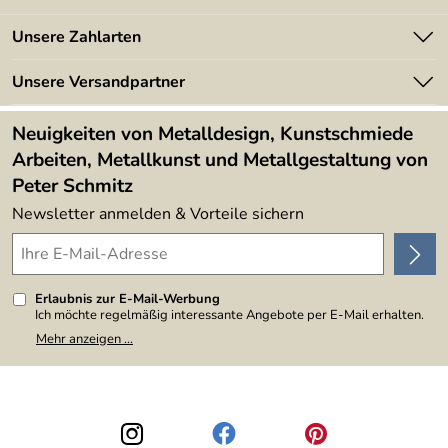
Batterieverordnung
Angebote
Unsere Zahlarten
Kundeninformationen
Made in Germany
Newsletter
Unsere Versandpartner
Kundenbewertungen (394)
Lieferbedingungen
4,9/5
*****
Neuigkeiten von Metalldesign, Kunstschmiede
Arbeiten, Metallkunst und Metallgestaltung von
Peter Schmitz
Newsletter anmelden & Vorteile sichern
Erlaubnis zur E-Mail-Werbung
Ich möchte regelmäßig interessante Angebote per E-Mail erhalten.
Meine E-Mail-Adresse wird nicht an andere Unternehmen
Mehr anzeigen ...
weitergegeben. Zu statistischen Zwecken wird in anonymer Form
ausgewertet, welche Links im Newsletter geklickt werden. Dabei ist
nicht erkennbar, welche konkrete Person geklickt hat. Diese
Einwilligung zur Nutzung meiner E-Mail-Adresse für Werbezwecke
kann ich jederzeit mit Wirkung für die Zukunft widerrufen, indem ich
den Link "Abmelden" am Ende des Newsletters anklicke. Die
Datenschutzerklärung
habe ich zur Kenntnis genommen.