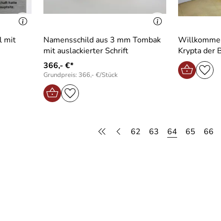
l mit
Namensschild aus 3 mm Tombak
Willkommen
mit auslackierter Schrift
Krypta der 
366,- €*
Grundpreis: 366,- €/Stück
62
63
64
65
66