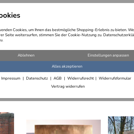
ookies
angebote
Wegebeschreibung
@ Konta
enden Cookies, um Ihnen das bestmögliche Shopping-Erlebnis zu bieten. We
rer Seite weitersurfen, stimmen Sie der Cookie-Nutzung zu. Datenschutzerklä
u.
d Schriftzüge
(1.072 Artikel)
Ablehnen
Einstellungen anpassen
Alles akzeptieren
nge
Briefkastenschilder und Namensschilder
Impressum
Datenschutz
AGB
Widerrufsrecht
Widerrufsformular
Vertrag widerrufen