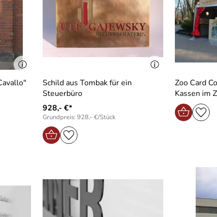
avallo"
Schild aus Tombak für ein
Zoo Card Co
Steuerbüro
Kassen im 
928,- €*
Grundpreis: 928,- €/Stück