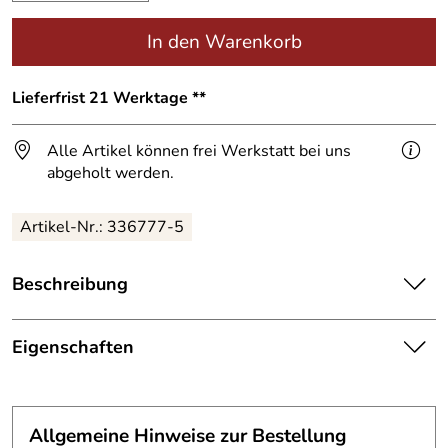
In den Warenkorb
Lieferfrist 21 Werktage **
Alle Artikel können frei Werkstatt bei uns
abgeholt werden.
Artikel-Nr.:
336777-5
Beschreibung
Hinterleuchtete Aluminium-
Hausnummer
4 – modern,
hochwertig, unverwechselbar
Eigenschaften
Diese exklusive Hausnummer aus Aluminium vereint
Hausnummer
präzise Verarbeitung mit zeitgemäßem Design. Die klare
Material:
Aluminium, T 5mm
Typografie der Helvetica-Schrift sorgt für eine sachliche
Allgemeine Hinweise zur Bestellung
und elegante Optik, die besonders gut zu moderner