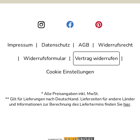
ausgewertet, welche Links im Newsletter geklickt werden. Dabei ist
nicht erkennbar, welche konkrete Person geklickt hat. Diese
Einwilligung zur Nutzung meiner E-Mail-Adresse für Werbezwecke
kann ich jederzeit mit Wirkung für die Zukunft widerrufen, indem ich
den Link "Abmelden" am Ende des Newsletters anklicke. Die
Datenschutzerklärung
habe ich zur Kenntnis genommen.
Impressum
Datenschutz
AGB
Widerrufsrecht
Widerrufsformular
Vertrag widerrufen
Cookie Einstellungen
* Alle Preisangaben inkl. MwSt.
** Gilt für Lieferungen nach Deutschland. Lieferzeiten für andere Länder
und Informationen zur Berechnung des Liefertermins finden Sie
hier
.