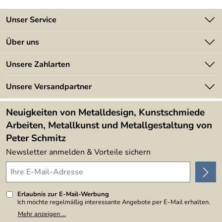
Beleuchtung
Unser Service
LED-Hinterleuchtung auf der Rückseite
Kontakt
Über uns
Warmweißes Licht (2700 K)
Batterieverordnung
Angebote
Gleichmäßige Lichtverteilung
Unsere Zahlarten
Kundeninformationen
Made in Germany
Inklusive Vorschaltgerät für den Anschluss an 230 Volt
Newsletter
Unsere Versandpartner
Kundenbewertungen (394)
Lieferumfang
Lieferbedingungen
4,9/5
*****
Neuigkeiten von Metalldesign, Kunstschmiede
Hausnummer mit kompletter LED-Einheit
Arbeiten, Metallkunst und Metallgestaltung von
Bohrschablone
Peter Schmitz
Befestigungsmaterial für die verdeckte Montage
Newsletter anmelden & Vorteile sichern
Versand inklusive
Mit ihrer hochwertigen Materialität und der dezenten
Lichtinszenierung setzt diese Aluminium-Hausnummer
einen stilvollen Akzent am Gebäude. Tagsüber überzeugt
Erlaubnis zur E-Mail-Werbung
Ich möchte regelmäßig interessante Angebote per E-Mail erhalten.
sie durch ihre klare Gestaltung, am Abend durch ihre
Meine E-Mail-Adresse wird nicht an andere Unternehmen
Mehr anzeigen ...
angenehme und repräsentative Lichtwirkung.
weitergegeben. Zu statistischen Zwecken wird in anonymer Form