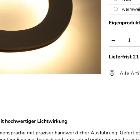
warmwe
Eigenprodukt
−
Lieferfrist 2
Alle Art
it hochwertiger Lichtwirkung
nsprache mit präziser handwerklicher Ausführung. Gefertigt
zent im Eingangsbereich und sorgt gleichzeitig für eine hervor