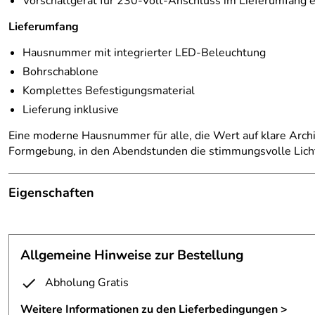
Vorschaltgerät für 230-Volt-Anschluss im Lieferumfang 
Lieferumfang
Hausnummer mit integrierter LED-Beleuchtung
Bohrschablone
Komplettes Befestigungsmaterial
Lieferung inklusive
Eine moderne Hausnummer für alle, die Wert auf klare Archi
Formgebung, in den Abendstunden die stimmungsvolle Licht
Eigenschaften
Hausnummer
Material:
Aluminium, T 5mm
Allgemeine Hinweise zur Bestellung
Vorschaltgerät:
wird mitgeliefert
Abholung Gratis
Oberfläche:
eloxiert in E6/C31
Weitere Informationen zu den Lieferbedingungen >