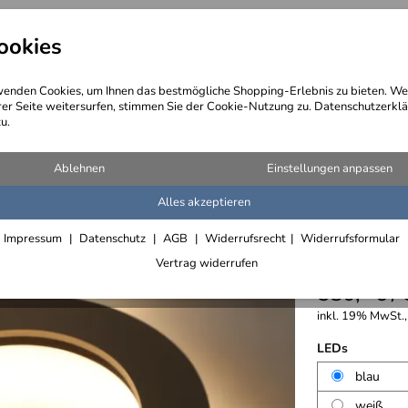
ookies
angebote
Wegebeschreibung
@ Konta
enden Cookies, um Ihnen das bestmögliche Shopping-Erlebnis zu bieten. We
rer Seite weitersurfen, stimmen Sie der Cookie-Nutzung zu. Datenschutzerklä
u.
Ablehnen
Einstellungen anpassen
Alles akzeptieren
Alumini
Impressum
Datenschutz
AGB
Widerrufsrecht
Widerrufsformular
mit hoch
Vertrag widerrufen
580,- € /
inkl. 19% MwSt., 
LEDs
blau
weiß