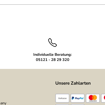
zen
 werden mit geliefert
Individuelle Beratung:
05121 - 28 29 320
Unsere Zahlarten
many