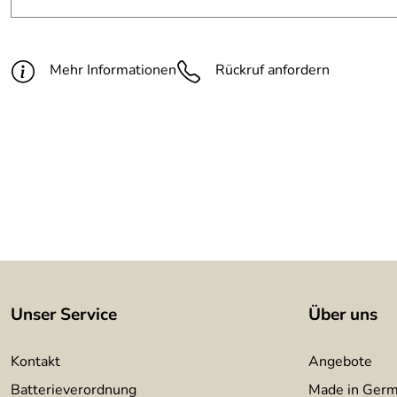
Höhe:
250 mm mm
Befestigung:
rückseitig angeschweißte Gewindebol
Mehr Informationen
Rückruf anfordern
Zubehör:
Befestigungsmittel und Vorschaltgerät
Unser Service
Über uns
Kontakt
Angebote
Batterieverordnung
Made in Ger