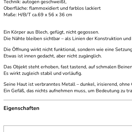
Technik: autogen geschweißt,
Oberfläche: flammoxidiert und farblos lackiert
Maße: H/B/T
ca.69 x 56 x 36 cm
Ein Körper aus Blech, gefügt, nicht gegossen.
Die Nähte bleiben sichtbar – als Linien der Konstruktion und
Die Öffnung wirkt nicht funktional, sondern wie eine Setzung
Etwas ist innen gedacht, aber nicht zugänglich.
Das Objekt steht erhoben, fast tastend, auf schmalen Beine
Es wirkt zugleich stabil und vorläufig.
Seine Haut ist verbranntes Metall – dunkel, irisierend, ohne 
Ein Gefäß, das nichts aufnehmen muss, um Bedeutung zu tr
Eigenschaften
Gefäß
Maße:
H/B/T ca.69 x 56 x 36 cm