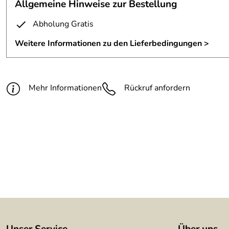
Allgemeine Hinweise zur Bestellung
Material:
1 mm Stahlblech
Abholung Gratis
Fertigungsverfahren:
autogen geschweißt und ausgeg
Weitere Informationen zu den Lieferbedingungen >
Oberfläche:
flammoxidiert und farblos lackier
Oberfläche 2:
wird im Aussenbereichim Laufe de
Mehr Informationen
Rückruf anfordern