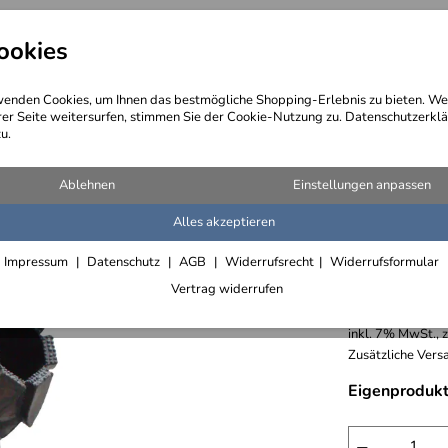
ookies
angebote
Wegebeschreibung
@ Konta
enden Cookies, um Ihnen das bestmögliche Shopping-Erlebnis zu bieten. We
rer Seite weitersurfen, stimmen Sie der Cookie-Nutzung zu. Datenschutzerklä
u.
Ablehnen
Einstellungen anpassen
Alles akzeptieren
Albrun I
Impressum
Datenschutz
AGB
Widerrufsrecht
Widerrufsformular
Vertrag widerrufen
550,- € /
inkl. 7% MwSt., 
Zusätzliche Versa
Eigenprodukt
−