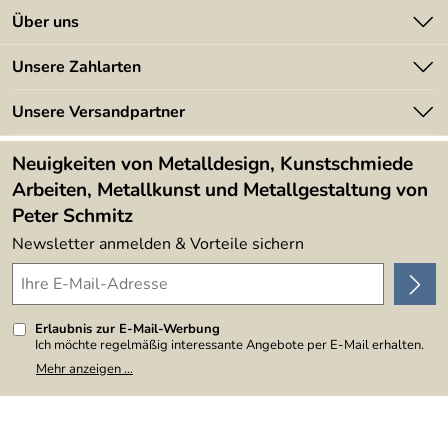
Kontakt
Über uns
Preis: 450,00 €
Batterieverordnung
Angebote
Unsere Zahlarten
Kundeninformationen
Made in Germany
Newsletter
Unsere Versandpartner
Kundenbewertungen (394)
Lieferbedingungen
4,9/5
*****
Neuigkeiten von Metalldesign, Kunstschmiede
Arbeiten, Metallkunst und Metallgestaltung von
Peter Schmitz
Newsletter anmelden & Vorteile sichern
Erlaubnis zur E-Mail-Werbung
Ich möchte regelmäßig interessante Angebote per E-Mail erhalten.
Meine E-Mail-Adresse wird nicht an andere Unternehmen
Mehr anzeigen ...
weitergegeben. Zu statistischen Zwecken wird in anonymer Form
ausgewertet, welche Links im Newsletter geklickt werden. Dabei ist
nicht erkennbar, welche konkrete Person geklickt hat. Diese
Einwilligung zur Nutzung meiner E-Mail-Adresse für Werbezwecke
kann ich jederzeit mit Wirkung für die Zukunft widerrufen, indem ich