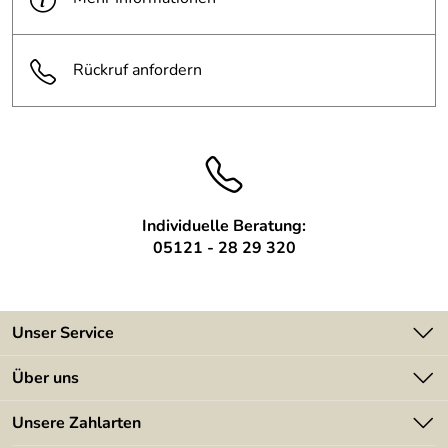
Rückruf anfordern
Individuelle Beratung:
05121 - 28 29 320
Unser Service
Kontakt
Über uns
Batterieverordnung
Angebote
Unsere Zahlarten
Kundeninformationen
Made in Germany