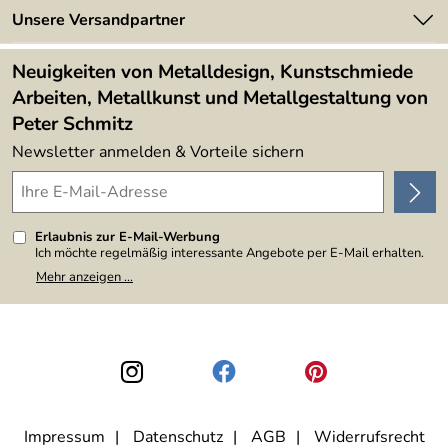
Newsletter
Unsere Versandpartner
Kundenbewertungen (394)
Lieferbedingungen
4,9/5
*****
Neuigkeiten von Metalldesign, Kunstschmiede
Arbeiten, Metallkunst und Metallgestaltung von
Peter Schmitz
Newsletter anmelden & Vorteile sichern
Erlaubnis zur E-Mail-Werbung
Ich möchte regelmäßig interessante Angebote per E-Mail erhalten.
Meine E-Mail-Adresse wird nicht an andere Unternehmen
Mehr anzeigen ...
weitergegeben. Zu statistischen Zwecken wird in anonymer Form
ausgewertet, welche Links im Newsletter geklickt werden. Dabei ist
nicht erkennbar, welche konkrete Person geklickt hat. Diese
Einwilligung zur Nutzung meiner E-Mail-Adresse für Werbezwecke
kann ich jederzeit mit Wirkung für die Zukunft widerrufen, indem ich
den Link "Abmelden" am Ende des Newsletters anklicke. Die
Datenschutzerklärung
habe ich zur Kenntnis genommen.
Impressum
Datenschutz
AGB
Widerrufsrecht