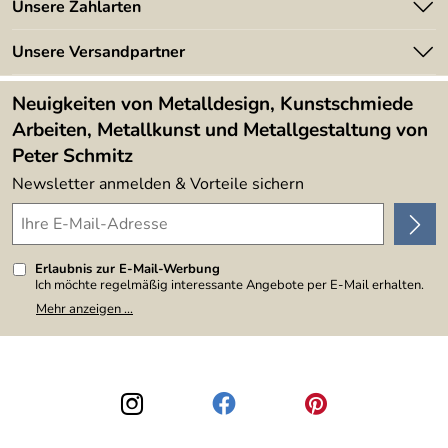
Unsere Zahlarten
Kundeninformationen
Made in Germany
Newsletter
Unsere Versandpartner
Kundenbewertungen (394)
Lieferbedingungen
4,9/5
*****
Neuigkeiten von Metalldesign, Kunstschmiede
Arbeiten, Metallkunst und Metallgestaltung von
Peter Schmitz
Newsletter anmelden & Vorteile sichern
Erlaubnis zur E-Mail-Werbung
Ich möchte regelmäßig interessante Angebote per E-Mail erhalten.
Meine E-Mail-Adresse wird nicht an andere Unternehmen
Mehr anzeigen ...
weitergegeben. Zu statistischen Zwecken wird in anonymer Form
ausgewertet, welche Links im Newsletter geklickt werden. Dabei ist
nicht erkennbar, welche konkrete Person geklickt hat. Diese
Einwilligung zur Nutzung meiner E-Mail-Adresse für Werbezwecke
kann ich jederzeit mit Wirkung für die Zukunft widerrufen, indem ich
den Link "Abmelden" am Ende des Newsletters anklicke. Die
Datenschutzerklärung
habe ich zur Kenntnis genommen.